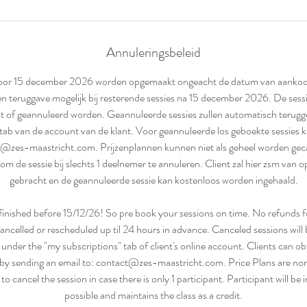
Annuleringsbeleid
voor 15 december 2026 worden opgemaakt ongeacht de datum van aankoop
een teruggave mogelijk bij resterende sessies na 15 december 2026. De sess
st of geannuleerd worden. Geannuleerde sessies zullen automatisch terug
ab van de account van de klant. Voor geannuleerde los geboekte sessies 
@zes-maastricht.com. Prijzenplannen kunnen niet als geheel worden ge
 om de sessie bij slechts 1 deelnemer te annuleren. Client zal hier zsm van
gebracht en de geannuleerde sessie kan kostenloos worden ingehaald.
 finished before 15/12/26! So pre book your sessions on time. No refunds f
ancelled or rescheduled up til 24 hours in advance. Canceled sessions will
under the "my subscriptions" tab of client's online account. Clients can o
 by sending an email to: contact@zes-maastricht.com. Price Plans are n
 to cancel the session in case there is only 1 participant. Participant will be
possible and maintains the class as a credit.