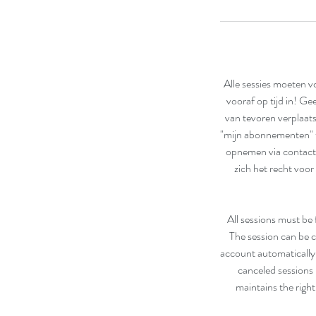
Alle sessies moeten 
vooraf op tijd in! G
van tevoren verplaat
"mijn abonnementen" t
opnemen via contact
zich het recht voor
All sessions must be
The session can be c
account automatically 
canceled sessions
maintains the right