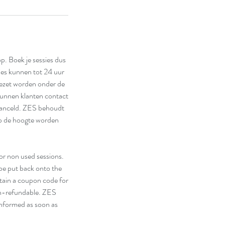
. Boek je sessies dus
ies kunnen tot 24 uur
gezet worden onder de
kunnen klanten contact
canceld. ZES behoudt
 op de hoogte worden
or non used sessions.
 be put back onto the
btain a coupon code for
on-refundable. ZES
 informed as soon as