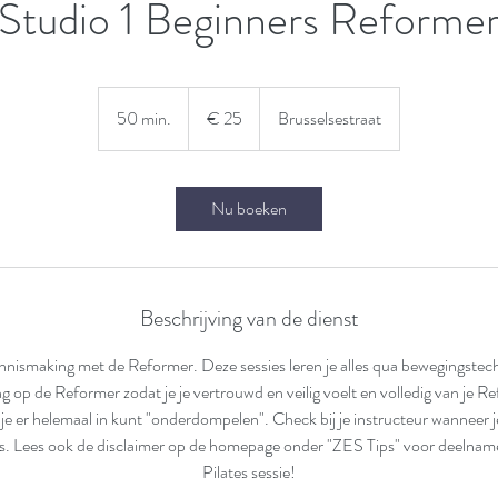
Studio 1 Beginners Reforme
25
euro
50 min.
5
€ 25
Brusselsestraat
0
m
i
Nu boeken
n
.
Beschrijving van de dienst
nnismaking met de Reformer. Deze sessies leren je alles qua bewegingstech
 op de Reformer zodat je je vertrouwd en veilig voelt en volledig van je Re
 je er helemaal in kunt "onderdompelen". Check bij je instructeur wanneer j
es. Lees ook de disclaimer op de homepage onder "ZES Tips" voor deelna
Pilates sessie!